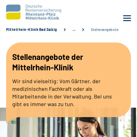
Mittelrhein-Klinik Bad Salzig
…
Stellenangebote
Unsere Klinik
Stellenangebote der
Unsere Angebote
Mittelrhein-Klinik
Ihre Rehabilitation
Wir sind vielseitig: Vom Gärtner, der
medizinischen Fachkraft oder als
Karriere
Mitarbeitende in der Verwaltung. Bei uns
gibt es immer was zu tun.
Zuweisende &
Selbsthilfegruppen
Suche