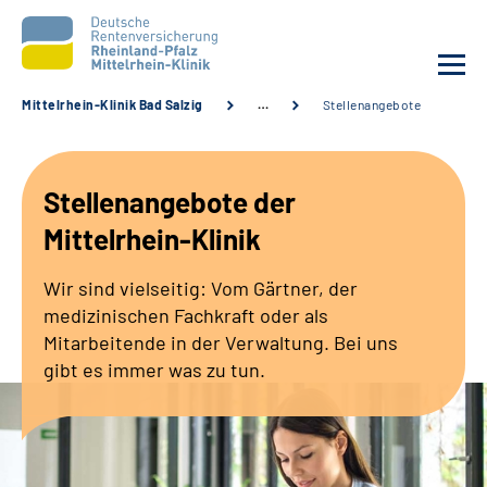
Mittelrhein-Klinik Bad Salzig
…
Stellenangebote
Unsere Klinik
Stellenangebote der
Unsere Angebote
Mittelrhein-Klinik
Ihre Rehabilitation
Wir sind vielseitig: Vom Gärtner, der
medizinischen Fachkraft oder als
Karriere
Mitarbeitende in der Verwaltung. Bei uns
gibt es immer was zu tun.
Zuweisende &
Selbsthilfegruppen
Suche