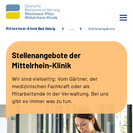
Mittelrhein-Klinik Bad Salzig
…
Stellenangebote
Unsere Klinik
Stellenangebote der
Unsere Angebote
Mittelrhein-Klinik
Ihre Rehabilitation
Wir sind vielseitig: Vom Gärtner, der
medizinischen Fachkraft oder als
Karriere
Mitarbeitende in der Verwaltung. Bei uns
gibt es immer was zu tun.
Zuweisende &
Selbsthilfegruppen
Suche