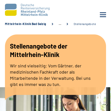
Mittelrhein-Klinik Bad Salzig
…
Stellenangebote
Unsere Klinik
Stellenangebote der
Unsere Angebote
Mittelrhein-Klinik
Ihre Rehabilitation
Wir sind vielseitig: Vom Gärtner, der
medizinischen Fachkraft oder als
Karriere
Mitarbeitende in der Verwaltung. Bei uns
gibt es immer was zu tun.
Zuweisende &
Selbsthilfegruppen
Suche