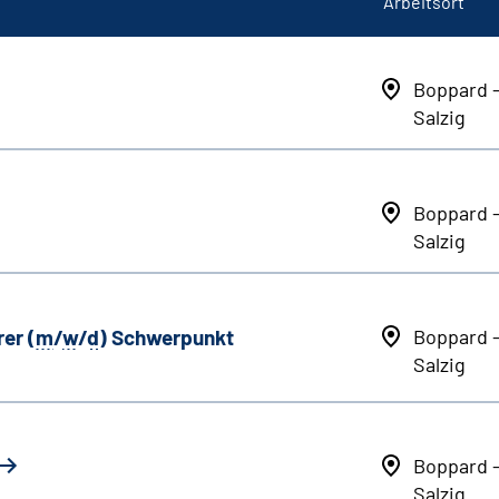
Arbeitsort
Boppard 
Salzig
Boppard 
Salzig
er (
m
/
w
/
d
) Schwerpunkt
Boppard 
Salzig
Boppard 
Salzig