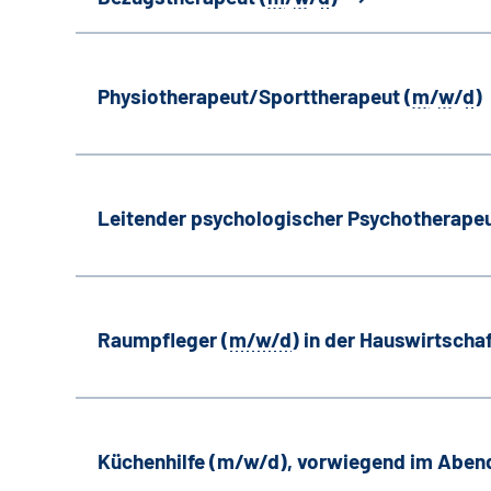
Physiotherapeut/Sporttherapeut (
m
/
w
/
d
)
Leitender psychologischer Psychotherapeu
Raumpfleger (
m/w/d
) in der Hauswirtscha
Küchenhilfe (m/w/d), vorwiegend im Aben