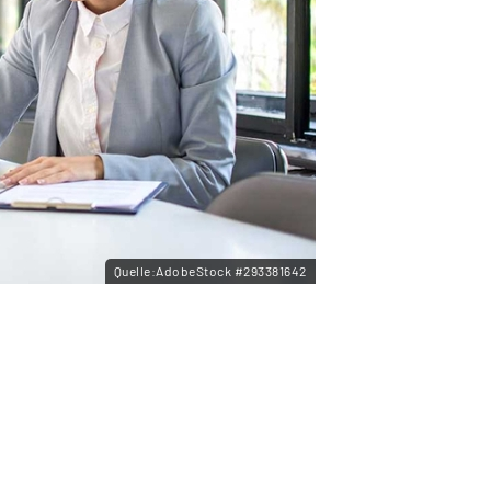
Quelle:AdobeStock #293381642