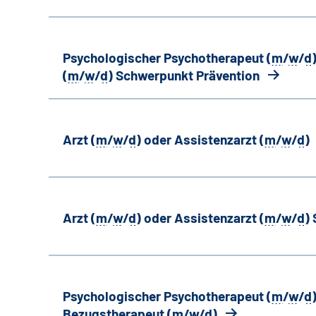
Psychologischer Psychotherapeut (
m
/
w
/
d
(
m
/
w
/
d
) Schwerpunkt Prävention
Arzt (
m
/
w
/
d
) oder Assistenzarzt (
m
/
w
/
d
)
Arzt (
m
/
w
/
d
) oder Assistenzarzt (
m
/
w
/
d
)
Psychologischer Psychotherapeut (
m
/
w
/
d
Bezugstherapeut (
m
/
w
/
d
)