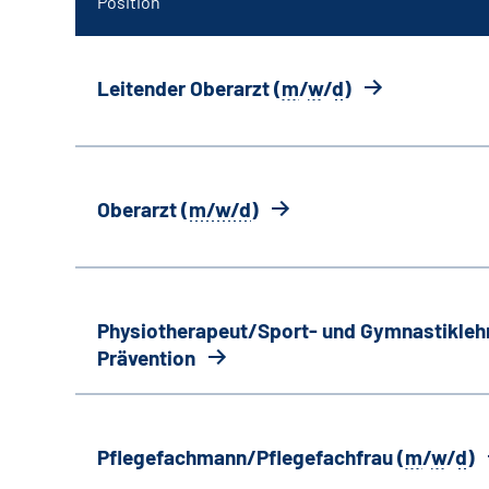
Position
Leitender Oberarzt (
m
/
w
/
d
)
Oberarzt (
m/w/d
)
Physiotherapeut/Sport- und Gymnastiklehr
Prävention
Pflegefachmann/Pflegefachfrau (
m
/
w
/
d
)