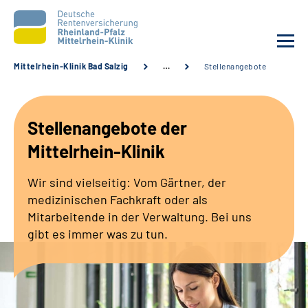
Mittelrhein-Klinik Bad Salzig
…
Stellenangebote
Unsere Klinik
Stellenangebote der
Unsere Angebote
Mittelrhein-Klinik
Ihre Rehabilitation
Wir sind vielseitig: Vom Gärtner, der
medizinischen Fachkraft oder als
Karriere
Mitarbeitende in der Verwaltung. Bei uns
gibt es immer was zu tun.
Zuweisende &
Selbsthilfegruppen
Suche