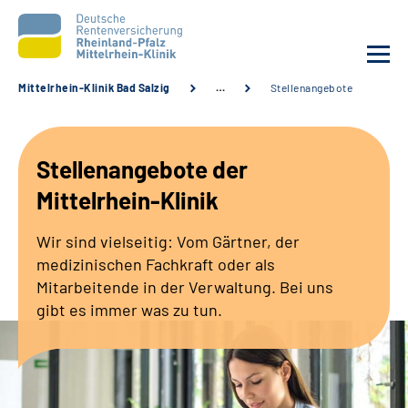
Mittelrhein-Klinik Bad Salzig
…
Stellenangebote
Unsere Klinik
Stellenangebote der
Unsere Angebote
Mittelrhein-Klinik
Ihre Rehabilitation
Wir sind vielseitig: Vom Gärtner, der
medizinischen Fachkraft oder als
Karriere
Mitarbeitende in der Verwaltung. Bei uns
gibt es immer was zu tun.
Zuweisende &
Selbsthilfegruppen
Suche