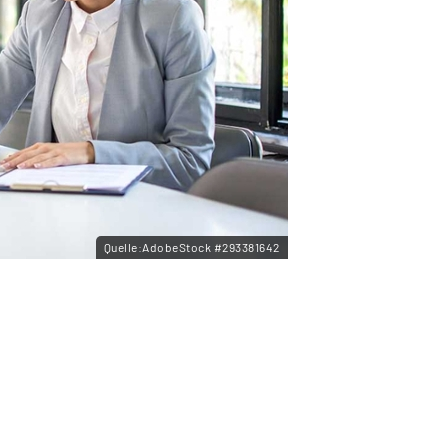
Quelle:AdobeStock #293381642