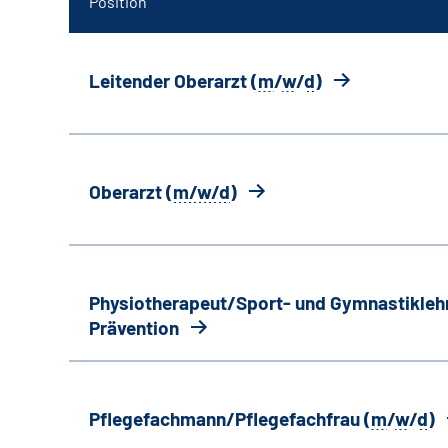
Position
Leitender Oberarzt (
m
/
w
/
d
)
Oberarzt (
m/w/d
)
Physiotherapeut/Sport- und Gymnastiklehr
Prävention
Pflegefachmann/Pflegefachfrau (
m
/
w
/
d
)