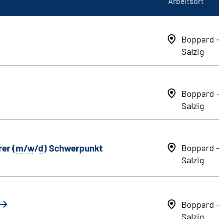
Arbeitsort
Boppard 
Salzig
Boppard 
Salzig
er (
m
/
w
/
d
) Schwerpunkt
Boppard 
Salzig
Boppard 
Salzig