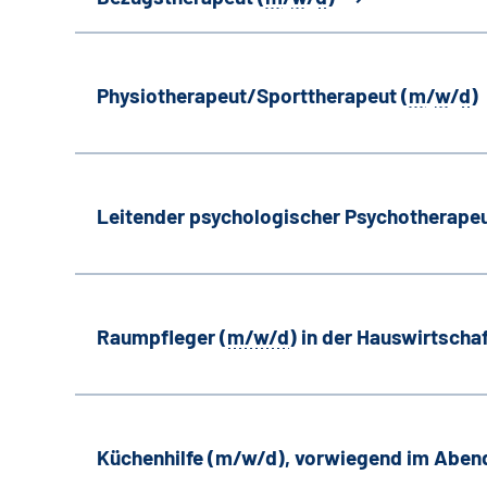
Physiotherapeut/Sporttherapeut (
m
/
w
/
d
)
Leitender psychologischer Psychotherapeu
Raumpfleger (
m/w/d
) in der Hauswirtscha
Küchenhilfe (m/w/d), vorwiegend im Aben