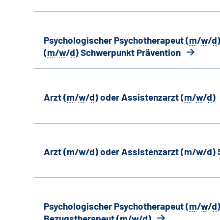
Psychologischer Psychotherapeut (
m
/
w
/
d
(
m
/
w
/
d
) Schwerpunkt Prävention
Arzt (
m
/
w
/
d
) oder Assistenzarzt (
m
/
w
/
d
)
Arzt (
m
/
w
/
d
) oder Assistenzarzt (
m
/
w
/
d
)
Psychologischer Psychotherapeut (
m
/
w
/
d
Bezugstherapeut (
m
/
w
/
d
)