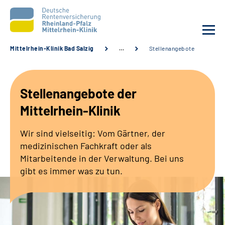
Mittelrhein-Klinik Bad Salzig
…
Stellenangebote
Unsere Klinik
Stellenangebote der
Unsere Angebote
Mittelrhein-Klinik
Ihre Rehabilitation
Wir sind vielseitig: Vom Gärtner, der
medizinischen Fachkraft oder als
Karriere
Mitarbeitende in der Verwaltung. Bei uns
gibt es immer was zu tun.
Zuweisende &
Selbsthilfegruppen
Suche