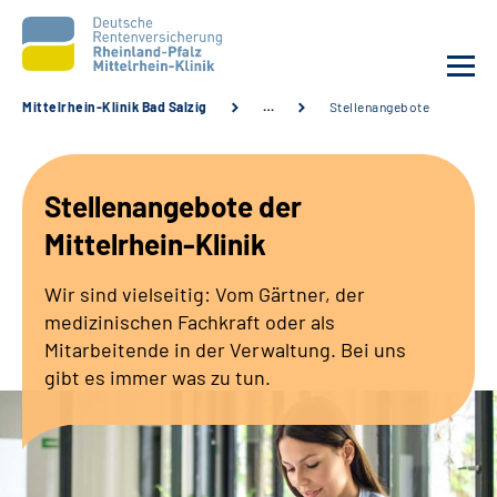
Mittelrhein-Klinik Bad Salzig
…
Stellenangebote
Unsere Klinik
Stellenangebote der
Unsere Angebote
Mittelrhein-Klinik
Ihre Rehabilitation
Wir sind vielseitig: Vom Gärtner, der
medizinischen Fachkraft oder als
Karriere
Mitarbeitende in der Verwaltung. Bei uns
gibt es immer was zu tun.
Zuweisende &
Selbsthilfegruppen
Suche