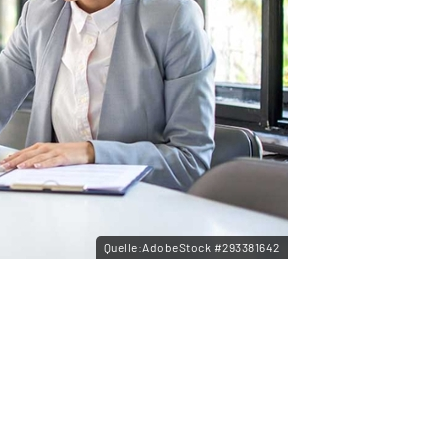
Quelle:AdobeStock #293381642