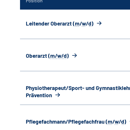
Position
Leitender Oberarzt (
m
/
w
/
d
)
Oberarzt (
m/w/d
)
Physiotherapeut/Sport- und Gymnastiklehr
Prävention
Pflegefachmann/Pflegefachfrau (
m
/
w
/
d
)