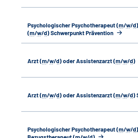
Psychologischer Psychotherapeut (
m
/
w
/
d
(
m
/
w
/
d
) Schwerpunkt Prävention
Arzt (
m
/
w
/
d
) oder Assistenzarzt (
m
/
w
/
d
)
Arzt (
m
/
w
/
d
) oder Assistenzarzt (
m
/
w
/
d
)
Psychologischer Psychotherapeut (
m
/
w
/
d
Bezugstherapeut (
m
/
w
/
d
)