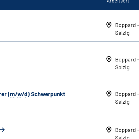
Arbeitsort
Boppard 
Salzig
Boppard 
Salzig
er (
m
/
w
/
d
) Schwerpunkt
Boppard 
Salzig
Boppard 
Salzig