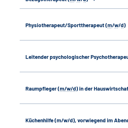
Physiotherapeut/Sporttherapeut (
m
/
w
/
d
)
Leitender psychologischer Psychotherapeu
Raumpfleger (
m/w/d
) in der Hauswirtscha
Küchenhilfe (m/w/d), vorwiegend im Aben