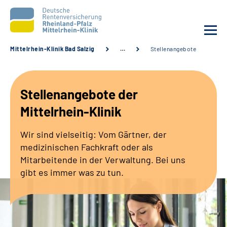
Mittelrhein-Klinik Bad Salzig
…
Stellenangebote
Unsere Klinik
Stellenangebote der
Unsere Angebote
Mittelrhein-Klinik
Ihre Rehabilitation
Wir sind vielseitig: Vom Gärtner, der
medizinischen Fachkraft oder als
Karriere
Mitarbeitende in der Verwaltung. Bei uns
gibt es immer was zu tun.
Zuweisende &
Selbsthilfegruppen
Suche