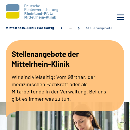
Mittelrhein-Klinik Bad Salzig
…
Stellenangebote
Unsere Klinik
Stellenangebote der
Unsere Angebote
Mittelrhein-Klinik
Ihre Rehabilitation
Wir sind vielseitig: Vom Gärtner, der
medizinischen Fachkraft oder als
Karriere
Mitarbeitende in der Verwaltung. Bei uns
gibt es immer was zu tun.
Zuweisende &
Selbsthilfegruppen
Suche