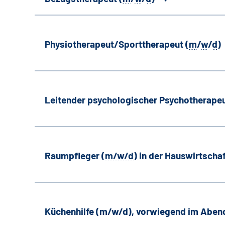
Physiotherapeut/Sporttherapeut (
m
/
w
/
d
)
Leitender psychologischer Psychotherapeu
Raumpfleger (
m/w/d
) in der Hauswirtscha
Küchenhilfe (m/w/d), vorwiegend im Aben