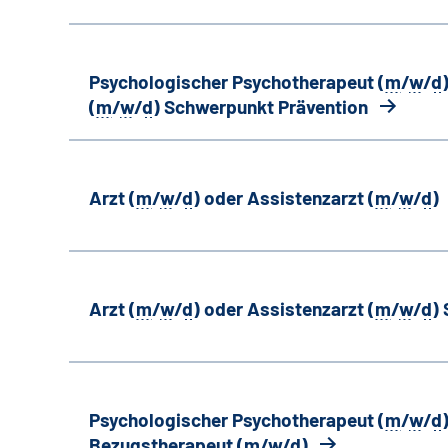
Psychologischer Psychotherapeut (
m
/
w
/
d
(
m
/
w
/
d
) Schwerpunkt Prävention
Arzt (
m
/
w
/
d
) oder Assistenzarzt (
m
/
w
/
d
)
Arzt (
m
/
w
/
d
) oder Assistenzarzt (
m
/
w
/
d
)
Psychologischer Psychotherapeut (
m
/
w
/
d
Bezugstherapeut (
m
/
w
/
d
)