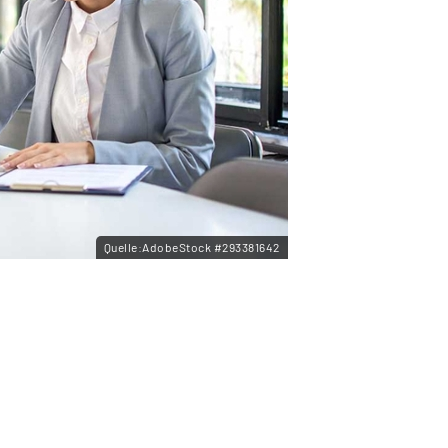
Quelle:AdobeStock #293381642