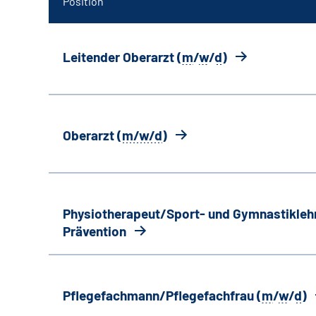
Position
Leitender Oberarzt (
m
/
w
/
d
)
Oberarzt (
m/w/d
)
Physiotherapeut/Sport- und Gymnastiklehr
Prävention
Pflegefachmann/Pflegefachfrau (
m
/
w
/
d
)