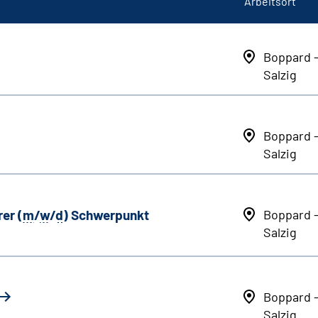
Arbeitsort
Boppard 
Salzig
Boppard 
Salzig
er (
m
/
w
/
d
) Schwerpunkt
Boppard 
Salzig
Boppard 
Salzig