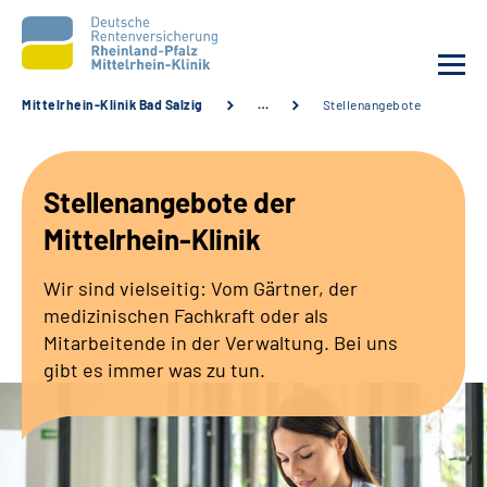
Mittelrhein-Klinik Bad Salzig
…
Stellenangebote
Unsere Klinik
Stellenangebote der
Unsere Angebote
Mittelrhein-Klinik
Ihre Rehabilitation
Wir sind vielseitig: Vom Gärtner, der
medizinischen Fachkraft oder als
Karriere
Mitarbeitende in der Verwaltung. Bei uns
gibt es immer was zu tun.
Zuweisende &
Selbsthilfegruppen
Suche