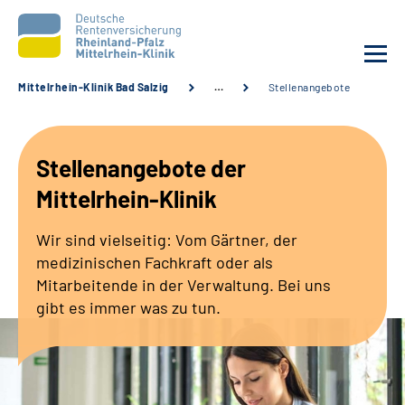
Mittelrhein-Klinik Bad Salzig
…
Stellenangebote
Unsere Klinik
Stellenangebote der
Unsere Angebote
Mittelrhein-Klinik
Ihre Rehabilitation
Wir sind vielseitig: Vom Gärtner, der
medizinischen Fachkraft oder als
Karriere
Mitarbeitende in der Verwaltung. Bei uns
gibt es immer was zu tun.
Zuweisende &
Selbsthilfegruppen
Suche