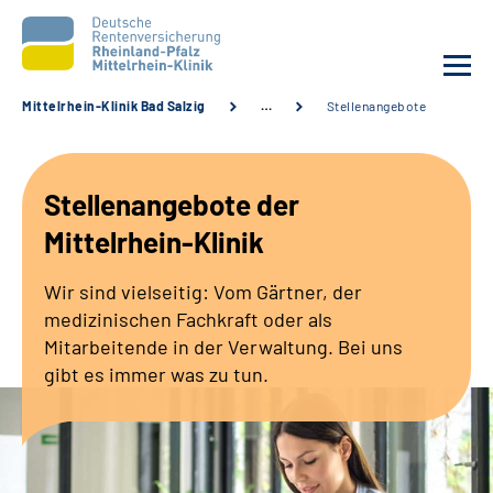
Mittelrhein-Klinik Bad Salzig
…
Stellenangebote
Unsere Klinik
Stellenangebote der
Unsere Angebote
Mittelrhein-Klinik
Ihre Rehabilitation
Wir sind vielseitig: Vom Gärtner, der
medizinischen Fachkraft oder als
Karriere
Mitarbeitende in der Verwaltung. Bei uns
gibt es immer was zu tun.
Zuweisende &
Selbsthilfegruppen
Suche