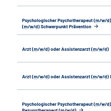
Psychologischer Psychotherapeut (
m
/
w
/
d
(
m
/
w
/
d
) Schwerpunkt Prävention
Arzt (
m
/
w
/
d
) oder Assistenzarzt (
m
/
w
/
d
)
Arzt (
m
/
w
/
d
) oder Assistenzarzt (
m
/
w
/
d
)
Psychologischer Psychotherapeut (
m
/
w
/
d
Bezugstherapeut (
m
/
w
/
d
)