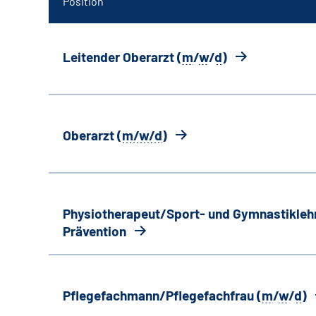
Position
Leitender Oberarzt (
m
/
w
/
d
)
Oberarzt (
m/w/d
)
Physiotherapeut/Sport- und Gymnastiklehr
Prävention
Pflegefachmann/Pflegefachfrau (
m
/
w
/
d
)