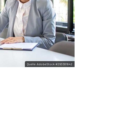
Quelle:AdobeStock #293381642