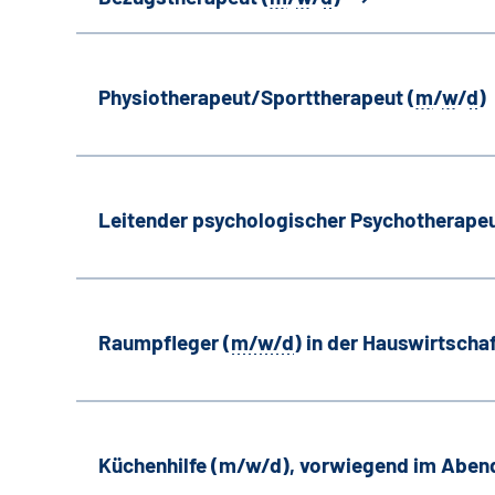
Physiotherapeut/Sporttherapeut (
m
/
w
/
d
)
Leitender psychologischer Psychotherapeu
Raumpfleger (
m/w/d
) in der Hauswirtscha
Küchenhilfe (m/w/d), vorwiegend im Aben