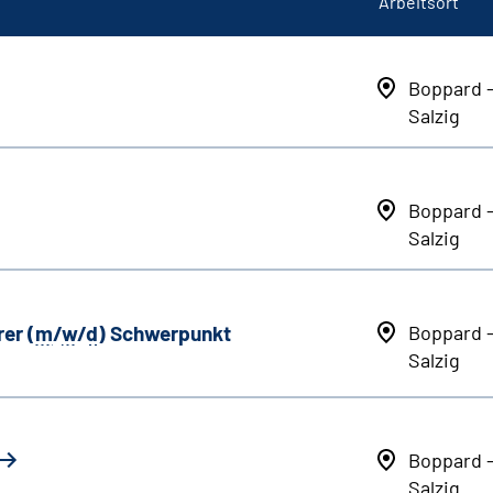
Arbeitsort
Boppard 
Salzig
Boppard 
Salzig
er (
m
/
w
/
d
) Schwerpunkt
Boppard 
Salzig
Boppard 
Salzig