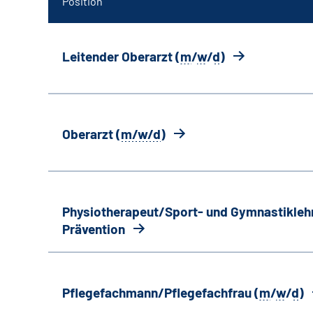
Position
Leitender Oberarzt (
m
/
w
/
d
)
Oberarzt (
m/w/d
)
Physiotherapeut/Sport- und Gymnastiklehr
Prävention
Pflegefachmann/Pflegefachfrau (
m
/
w
/
d
)