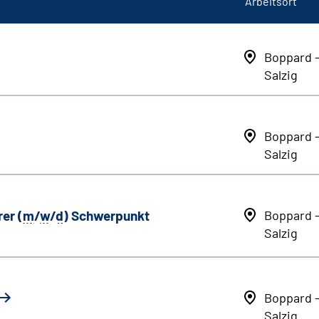
Arbeitsort
Boppard 
Salzig
Boppard 
Salzig
er (
m
/
w
/
d
) Schwerpunkt
Boppard 
Salzig
Boppard 
Salzig