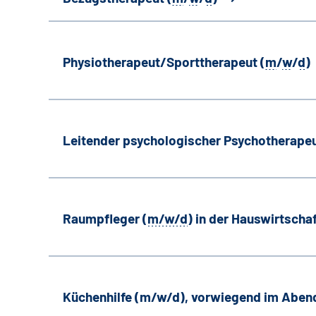
Physiotherapeut/Sporttherapeut (
m
/
w
/
d
)
Leitender psychologischer Psychotherapeu
Raumpfleger (
m/w/d
) in der Hauswirtscha
Küchenhilfe (m/w/d), vorwiegend im Aben