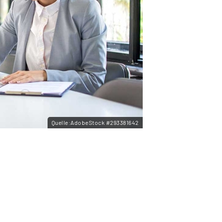
Quelle:AdobeStock #293381642