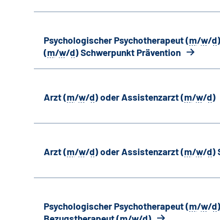
Psychologischer Psychotherapeut (
m
/
w
/
d
(
m
/
w
/
d
) Schwerpunkt Prävention
Arzt (
m
/
w
/
d
) oder Assistenzarzt (
m
/
w
/
d
)
Arzt (
m
/
w
/
d
) oder Assistenzarzt (
m
/
w
/
d
)
Psychologischer Psychotherapeut (
m
/
w
/
d
Bezugstherapeut (
m
/
w
/
d
)