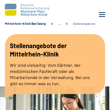
Mittelrhein-Klinik Bad Salzig
…
Stellenangebote
Unsere Klinik
Stellenangebote der
Unsere Angebote
Mittelrhein-Klinik
Ihre Rehabilitation
Wir sind vielseitig: Vom Gärtner, der
medizinischen Fachkraft oder als
Karriere
Mitarbeitende in der Verwaltung. Bei uns
gibt es immer was zu tun.
Zuweisende &
Selbsthilfegruppen
Suche