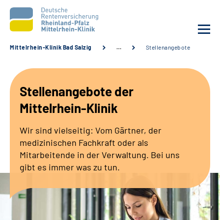
Mittelrhein-Klinik Bad Salzig
…
Stellenangebote
Unsere Klinik
Stellenangebote der
Unsere Angebote
Mittelrhein-Klinik
Ihre Rehabilitation
Wir sind vielseitig: Vom Gärtner, der
medizinischen Fachkraft oder als
Karriere
Mitarbeitende in der Verwaltung. Bei uns
gibt es immer was zu tun.
Zuweisende &
Selbsthilfegruppen
Suche