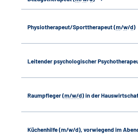
Physiotherapeut/Sporttherapeut (
m
/
w
/
d
)
Leitender psychologischer Psychotherapeu
Raumpfleger (
m/w/d
) in der Hauswirtscha
Küchenhilfe (m/w/d), vorwiegend im Aben