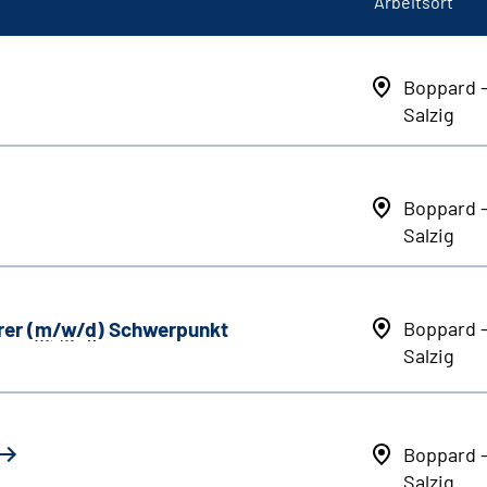
Arbeitsort
Boppard 
Salzig
Boppard 
Salzig
er (
m
/
w
/
d
) Schwerpunkt
Boppard 
Salzig
Boppard 
Salzig