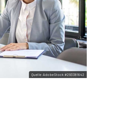
Quelle:AdobeStock #293381642