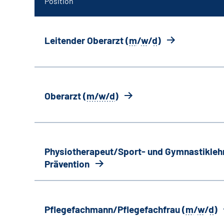
Position
Leitender Oberarzt (
m
/
w
/
d
)
Oberarzt (
m/w/d
)
Physiotherapeut/Sport- und Gymnastiklehr
Prävention
Pflegefachmann/Pflegefachfrau (
m
/
w
/
d
)