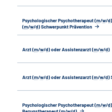
Psychologischer Psychotherapeut (
m
/
w
/
d
(
m
/
w
/
d
) Schwerpunkt Prävention
Arzt (
m
/
w
/
d
) oder Assistenzarzt (
m
/
w
/
d
)
Arzt (
m
/
w
/
d
) oder Assistenzarzt (
m
/
w
/
d
)
Psychologischer Psychotherapeut (
m
/
w
/
d
Bezugstherapeut (
m
/
w
/
d
)