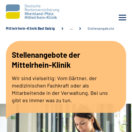
Mittelrhein-Klinik Bad Salzig
…
Stellenangebote
Unsere Klinik
Stellenangebote der
Unsere Angebote
Mittelrhein-Klinik
Ihre Rehabilitation
Wir sind vielseitig: Vom Gärtner, der
medizinischen Fachkraft oder als
Karriere
Mitarbeitende in der Verwaltung. Bei uns
gibt es immer was zu tun.
Zuweisende &
Selbsthilfegruppen
Suche