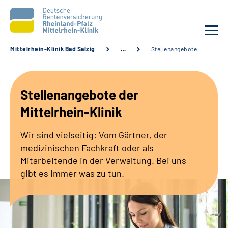
Mittelrhein-Klinik Bad Salzig
…
Stellenangebote
Unsere Klinik
Stellenangebote der
Unsere Angebote
Mittelrhein-Klinik
Ihre Rehabilitation
Wir sind vielseitig: Vom Gärtner, der
medizinischen Fachkraft oder als
Karriere
Mitarbeitende in der Verwaltung. Bei uns
gibt es immer was zu tun.
Zuweisende &
Selbsthilfegruppen
Suche