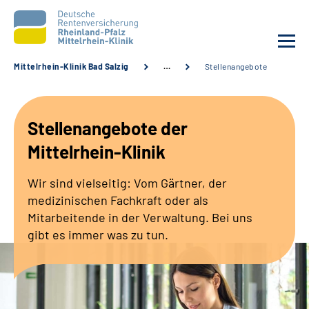
Mittelrhein-Klinik Bad Salzig
…
Stellenangebote
Unsere Klinik
Stellenangebote der
Unsere Angebote
Mittelrhein-Klinik
Ihre Rehabilitation
Wir sind vielseitig: Vom Gärtner, der
medizinischen Fachkraft oder als
Karriere
Mitarbeitende in der Verwaltung. Bei uns
gibt es immer was zu tun.
Zuweisende &
Selbsthilfegruppen
Suche