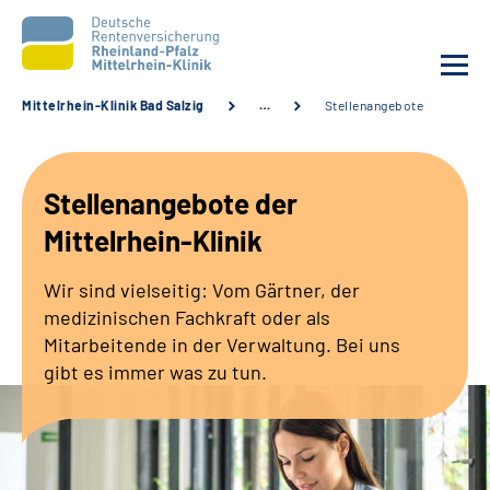
Mittelrhein-Klinik Bad Salzig
…
Stellenangebote
Unsere Klinik
Stellenangebote der
Unsere Angebote
Mittelrhein-Klinik
Ihre Rehabilitation
Wir sind vielseitig: Vom Gärtner, der
medizinischen Fachkraft oder als
Karriere
Mitarbeitende in der Verwaltung. Bei uns
gibt es immer was zu tun.
Zuweisende &
Selbsthilfegruppen
Suche