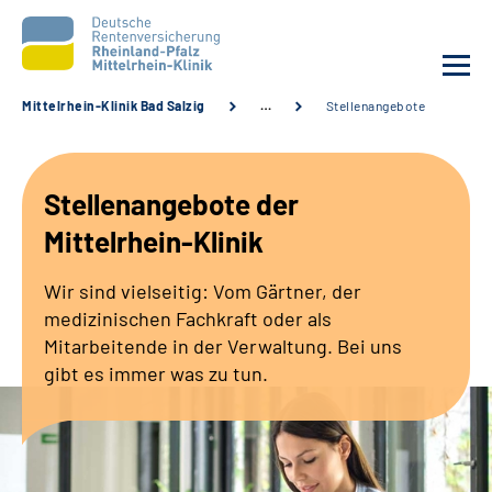
Mittelrhein-Klinik Bad Salzig
…
Stellenangebote
Unsere Klinik
Stellenangebote der
Unsere Angebote
Mittelrhein-Klinik
Ihre Rehabilitation
Wir sind vielseitig: Vom Gärtner, der
medizinischen Fachkraft oder als
Karriere
Mitarbeitende in der Verwaltung. Bei uns
gibt es immer was zu tun.
Zuweisende &
Selbsthilfegruppen
Suche