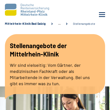
Mittelrhein-Klinik Bad Salzig
…
Stellenangebote
Unsere Klinik
Stellenangebote der
Unsere Angebote
Mittelrhein-Klinik
Ihre Rehabilitation
Wir sind vielseitig: Vom Gärtner, der
medizinischen Fachkraft oder als
Karriere
Mitarbeitende in der Verwaltung. Bei uns
gibt es immer was zu tun.
Zuweisende &
Selbsthilfegruppen
Suche