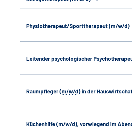
Physiotherapeut/Sporttherapeut (
m
/
w
/
d
)
Leitender psychologischer Psychotherapeu
Raumpfleger (
m/w/d
) in der Hauswirtscha
Küchenhilfe (m/w/d), vorwiegend im Aben