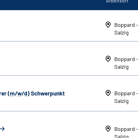
Arbeitsort
Boppard 
Salzig
Boppard 
Salzig
er (
m
/
w
/
d
) Schwerpunkt
Boppard 
Salzig
Boppard 
Salzig