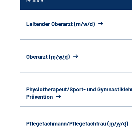
Position
Leitender Oberarzt (
m
/
w
/
d
)
Oberarzt (
m/w/d
)
Physiotherapeut/Sport- und Gymnastiklehr
Prävention
Pflegefachmann/Pflegefachfrau (
m
/
w
/
d
)