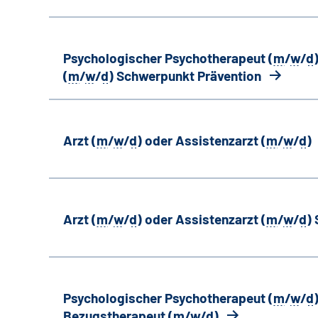
Psychologischer Psychotherapeut (
m
/
w
/
d
(
m
/
w
/
d
) Schwerpunkt Prävention
Arzt (
m
/
w
/
d
) oder Assistenzarzt (
m
/
w
/
d
)
Arzt (
m
/
w
/
d
) oder Assistenzarzt (
m
/
w
/
d
)
Psychologischer Psychotherapeut (
m
/
w
/
d
Bezugstherapeut (
m
/
w
/
d
)