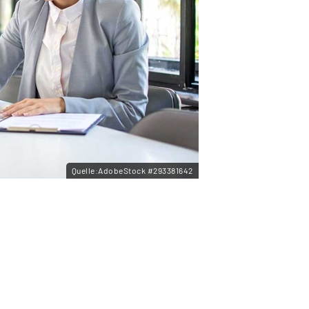
Quelle:AdobeStock #293381642