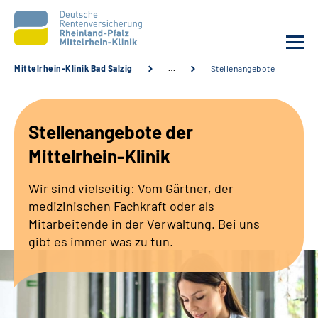
Mittelrhein-Klinik Bad Salzig
…
Stellenangebote
Unsere Klinik
Stellenangebote der
Unsere Angebote
Mittelrhein-Klinik
Ihre Rehabilitation
Wir sind vielseitig: Vom Gärtner, der
medizinischen Fachkraft oder als
Karriere
Mitarbeitende in der Verwaltung. Bei uns
gibt es immer was zu tun.
Zuweisende &
Selbsthilfegruppen
Suche