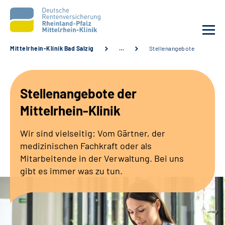
Mittelrhein-Klinik Bad Salzig
…
Stellenangebote
Unsere Klinik
Stellenangebote der
Unsere Angebote
Mittelrhein-Klinik
Ihre Rehabilitation
Wir sind vielseitig: Vom Gärtner, der
medizinischen Fachkraft oder als
Karriere
Mitarbeitende in der Verwaltung. Bei uns
gibt es immer was zu tun.
Zuweisende &
Selbsthilfegruppen
Suche