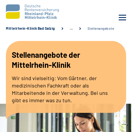
Mittelrhein-Klinik Bad Salzig
…
Stellenangebote
Unsere Klinik
Stellenangebote der
Unsere Angebote
Mittelrhein-Klinik
Ihre Rehabilitation
Wir sind vielseitig: Vom Gärtner, der
medizinischen Fachkraft oder als
Karriere
Mitarbeitende in der Verwaltung. Bei uns
gibt es immer was zu tun.
Zuweisende &
Selbsthilfegruppen
Suche