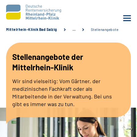
Mittelrhein-Klinik Bad Salzig
…
Stellenangebote
Unsere Klinik
Stellenangebote der
Unsere Angebote
Mittelrhein-Klinik
Ihre Rehabilitation
Wir sind vielseitig: Vom Gärtner, der
medizinischen Fachkraft oder als
Karriere
Mitarbeitende in der Verwaltung. Bei uns
gibt es immer was zu tun.
Zuweisende &
Selbsthilfegruppen
Suche