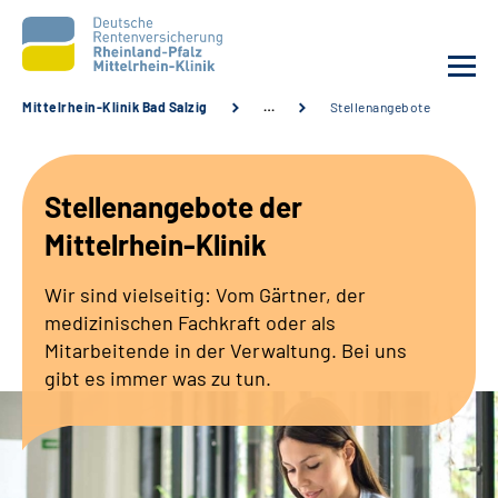
Mittelrhein-Klinik Bad Salzig
…
Stellenangebote
Unsere Klinik
Stellenangebote der
Unsere Angebote
Mittelrhein-Klinik
Ihre Rehabilitation
Wir sind vielseitig: Vom Gärtner, der
medizinischen Fachkraft oder als
Karriere
Mitarbeitende in der Verwaltung. Bei uns
gibt es immer was zu tun.
Zuweisende &
Selbsthilfegruppen
Suche