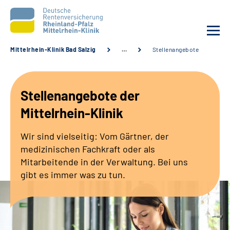
Mittelrhein-Klinik Bad Salzig
…
Stellenangebote
Unsere Klinik
Stellenangebote der
Unsere Angebote
Mittelrhein-Klinik
Ihre Rehabilitation
Wir sind vielseitig: Vom Gärtner, der
medizinischen Fachkraft oder als
Karriere
Mitarbeitende in der Verwaltung. Bei uns
gibt es immer was zu tun.
Zuweisende &
Selbsthilfegruppen
Suche