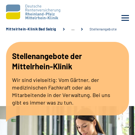
Mittelrhein-Klinik Bad Salzig
…
Stellenangebote
Unsere Klinik
Stellenangebote der
Unsere Angebote
Mittelrhein-Klinik
Ihre Rehabilitation
Wir sind vielseitig: Vom Gärtner, der
medizinischen Fachkraft oder als
Karriere
Mitarbeitende in der Verwaltung. Bei uns
gibt es immer was zu tun.
Zuweisende &
Selbsthilfegruppen
Suche