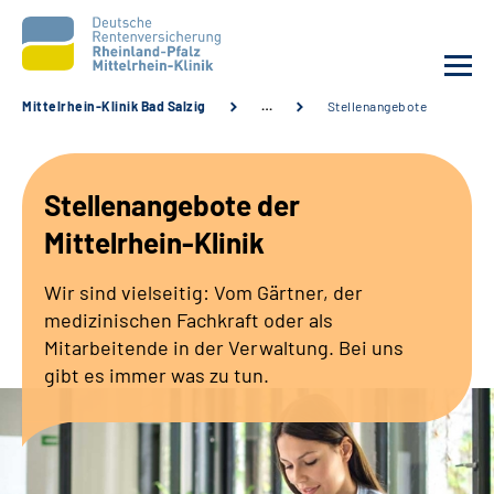
Mittelrhein-Klinik Bad Salzig
…
Stellenangebote
Unsere Klinik
Stellenangebote der
Unsere Angebote
Mittelrhein-Klinik
Ihre Rehabilitation
Wir sind vielseitig: Vom Gärtner, der
medizinischen Fachkraft oder als
Karriere
Mitarbeitende in der Verwaltung. Bei uns
gibt es immer was zu tun.
Zuweisende &
Selbsthilfegruppen
Suche