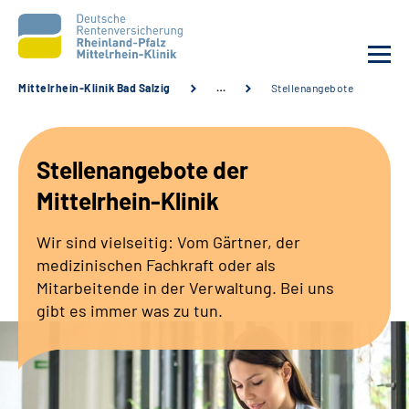
Mittelrhein-Klinik Bad Salzig
…
Stellenangebote
Unsere Klinik
Stellenangebote der
Unsere Angebote
Mittelrhein-Klinik
Ihre Rehabilitation
Wir sind vielseitig: Vom Gärtner, der
medizinischen Fachkraft oder als
Karriere
Mitarbeitende in der Verwaltung. Bei uns
gibt es immer was zu tun.
Zuweisende &
Selbsthilfegruppen
Suche