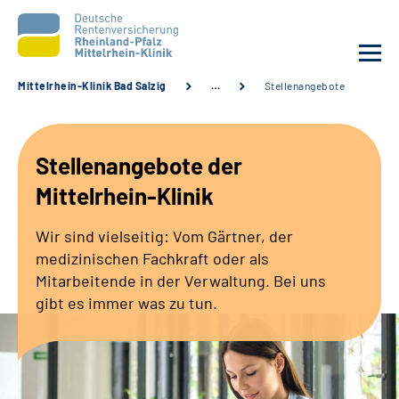
Mittelrhein-Klinik Bad Salzig
…
Stellenangebote
Unsere Klinik
Stellenangebote der
Unsere Angebote
Mittelrhein-Klinik
Ihre Rehabilitation
Wir sind vielseitig: Vom Gärtner, der
medizinischen Fachkraft oder als
Karriere
Mitarbeitende in der Verwaltung. Bei uns
gibt es immer was zu tun.
Zuweisende &
Selbsthilfegruppen
Suche