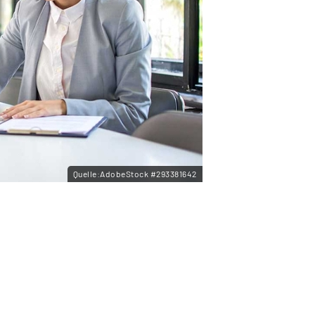
Quelle:AdobeStock #293381642