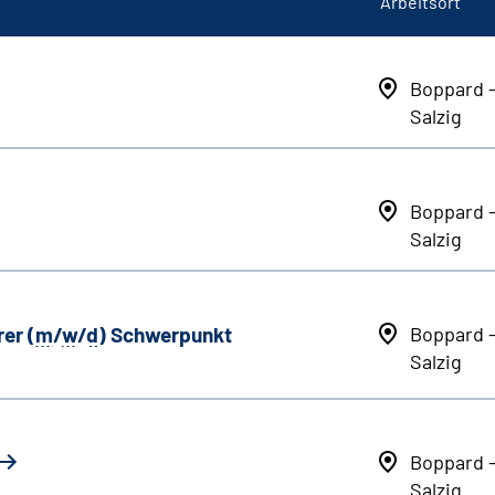
Arbeitsort
Boppard 
Salzig
Boppard 
Salzig
er (
m
/
w
/
d
) Schwerpunkt
Boppard 
Salzig
Boppard 
Salzig