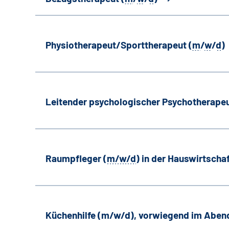
Physiotherapeut/Sporttherapeut (
m
/
w
/
d
)
Leitender psychologischer Psychotherapeu
Raumpfleger (
m/w/d
) in der Hauswirtscha
Küchenhilfe (m/w/d), vorwiegend im Aben