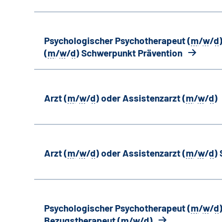
Psychologischer Psychotherapeut (
m
/
w
/
d
(
m
/
w
/
d
) Schwerpunkt Prävention
Arzt (
m
/
w
/
d
) oder Assistenzarzt (
m
/
w
/
d
)
Arzt (
m
/
w
/
d
) oder Assistenzarzt (
m
/
w
/
d
)
Psychologischer Psychotherapeut (
m
/
w
/
d
Bezugstherapeut (
m
/
w
/
d
)