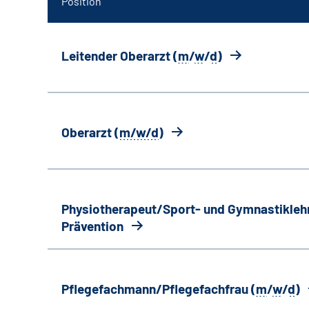
Position
Leitender Oberarzt (
m
/
w
/
d
)
Oberarzt (
m/w/d
)
Physiotherapeut/Sport- und Gymnastiklehr
Prävention
Pflegefachmann/Pflegefachfrau (
m
/
w
/
d
)