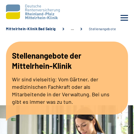
Mittelrhein-Klinik Bad Salzig
…
Stellenangebote
Unsere Klinik
Stellenangebote der
Unsere Angebote
Mittelrhein-Klinik
Ihre Rehabilitation
Wir sind vielseitig: Vom Gärtner, der
medizinischen Fachkraft oder als
Karriere
Mitarbeitende in der Verwaltung. Bei uns
gibt es immer was zu tun.
Zuweisende &
Selbsthilfegruppen
Suche