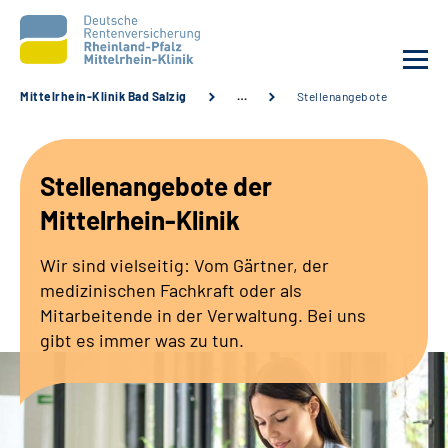
Mittelrhein-Klinik Bad Salzig
…
Stellenangebote
Unsere Klinik
Stellenangebote der
Unsere Angebote
Mittelrhein-Klinik
Ihre Rehabilitation
Wir sind vielseitig: Vom Gärtner, der
medizinischen Fachkraft oder als
Karriere
Mitarbeitende in der Verwaltung. Bei uns
gibt es immer was zu tun.
Zuweisende &
Selbsthilfegruppen
Suche