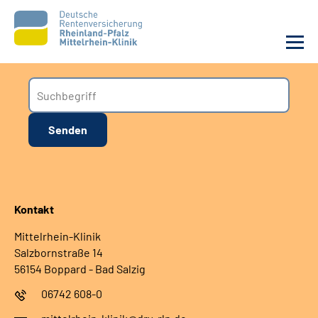
Unsere Klinik
Unsere Angebote
Ihre Rehabilitation
Kontakt
Karriere
Mittelrhein-Klinik
Zuweisende &
Salzbornstraße 14
Selbsthilfegruppen
56154 Boppard - Bad Salzig
06742 608-0
Suche