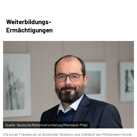
Leichte Sprache
Weiterbildungs-
Gebärdensprache
Ermächtigungen
Quelle:
Deutsche Rentenversicherung Rheinland-Pfalz
Christian Franzkoch ist Ärztlicher Direktor und Chefarzt der Mittelrhein-Klinik.