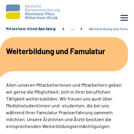
Mittelrhein-Klinik Bad Salzig
…
Weiterbildung und Famulat
Unsere Klinik
Weiterbildung und Famulatur
Unsere Angebote
Ihre Rehabilitation
Allen unseren Mitarbeiterinnen und Mitarbeitern geben
Karriere
wir gerne die Möglichkeit, sich in ihrer beruflichen
Tätigkeit weiterzubilden. Wir freuen uns auch über
Zuweisende &
Medizinstudentinnen und -studenten, die bei uns
Selbsthilfegruppen
während Ihrer Famulatur Praxiserfahrung sammeln
möchten. Unsere Ärztinnen und Ärzte besitzen die
entsprechenden Weiterbildungsermächtigungen.
Suche