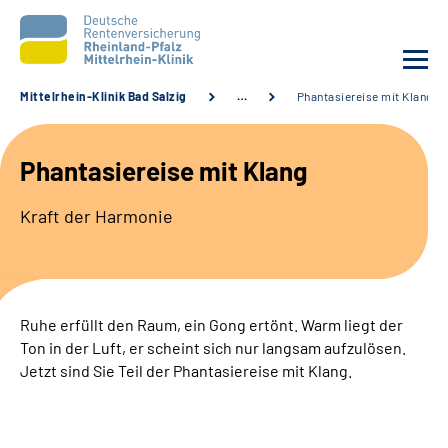
Mittelrhein-Klinik Bad Salzig
…
Phantasiereise mit Klang
Unsere Klinik
Phantasiereise mit Klang
Unsere Angebote
Kraft der Harmonie
Ihre Rehabilitation
Karriere
Ruhe erfüllt den Raum, ein Gong ertönt. Warm liegt der
Ton in der Luft, er scheint sich nur langsam aufzulösen.
Zuweisende &
Jetzt sind Sie Teil der Phantasiereise mit Klang.
Selbsthilfegruppen
Suche