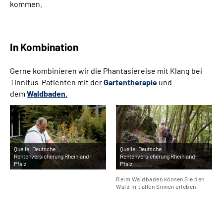
kommen.
In Kombination
Gerne kombinieren wir die Phantasiereise mit Klang bei
Tinnitus-Patienten mit der
Gartentherapie
und
dem
Waldbaden.
Quelle:
Deutsche
Quelle:
Deutsche
Rentenversicherung Rheinland-
Rentenversicherung Rheinland-
Pfalz
Pfalz
Beim Waldbaden können Sie den
Wald mit allen Sinnen erleben.