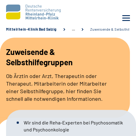
Mittelrhein-Klinik Bad Salzig
…
Zuweisende & Selbsthilfeg
Unsere Klinik
Zuweisende &
Unsere Angebote
Selbsthilfegruppen
Ihre Rehabilitation
Ob Ärztin oder Arzt, Therapeutin oder
Therapeut, Mitarbeiterin oder Mitarbeiter
Karriere
einer Selbsthilfegruppe, hier finden Sie
schnell alle notwendigen Informationen.
Zuweisende &
Selbsthilfegruppen
Wir sind die Reha-Experten bei Psychosomatik
und Psychoonkologie
Suche