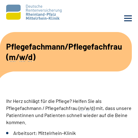
Unsere Klinik
Pflegefachmann/Pflegefachfrau
(
m
/
w
/
d
)
Unsere Angebote
Ihre Rehabilitation
Karriere
Ihr Herz schlägt für die Pflege? Helfen Sie als
Zuweisende &
Pflegefachmann / Pflegefachfrau (
m
/
w
/
d
) mit, dass unsere
Selbsthilfegruppen
Patientinnen und Patienten schnell wieder auf die Beine
kommen.
Suche
Arbeitsort: Mittelrhein-Klinik