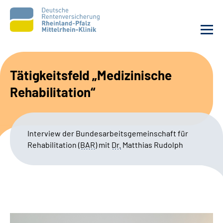
Unsere Klinik
Tätigkeitsfeld „Medizinische
Rehabilitation“
Unsere Angebote
Ihre Rehabilitation
Interview der Bundesarbeitsgemeinschaft für
Rehabilitation
(
BAR
)
mit
Dr.
Matthias Rudolph
Karriere
Zuweisende &
Selbsthilfegruppen
Suche