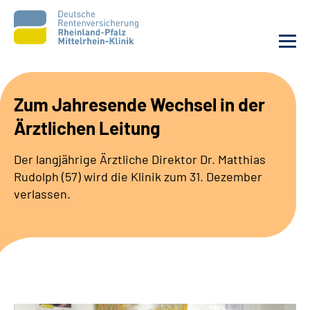
Unsere Klinik
Zum Jahresende Wechsel in der
Ärztlichen Leitung
Unsere Angebote
Der langjährige Ärztliche Direktor Dr. Matthias
Ihre Rehabilitation
Rudolph (57) wird die Klinik zum 31. Dezember
verlassen.
Karriere
Zuweisende &
Selbsthilfegruppen
Suche