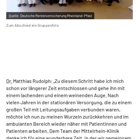
Quelle:
Deutsche Rentenversicherung Rheinland-Pfalz
Qu
Zum Abschied ein Gruppenfoto
Jür
Dr.
Matthias Rudolph: „Zu diesem Schritt habe ich mich
schon vor längerer Zeit entschlossen und gehe ihn mit
einem lachenden und einem weinenden Auge. Nach
vielen Jahren in der stationären Versorgung, die zu einem
großen Teil mit Leitungsaufgaben verbunden waren,
möchte ich nun zu meinen Wurzeln zurückkehren und im
ambulanten Bereich wieder näher mit Patientinnen und
Patienten arbeiten. Dem Team der Mittelrhein-Klinik
danke ich für eine wunderbare Zeit, in der wir gemeinsam