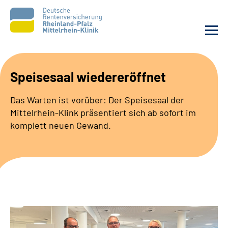
Unsere Klinik
Speisesaal wiedereröffnet
Unsere Angebote
Das Warten ist vorüber: Der Speisesaal der
Mittelrhein-Klink präsentiert sich ab sofort im
Ihre Rehabilitation
komplett neuen Gewand.
Karriere
Zuweisende &
Selbsthilfegruppen
Suche